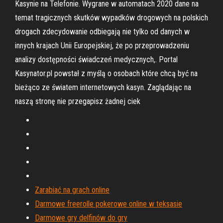
Kasynie na Telefonie. Wygrane w automatach 2020 dane na
temat tragicznych skutków wypadków drogowych na polskich
drogach zdecydowanie odbiegają nie tylko od danych w
innych krajach Unii Europejskiej, że po przeprowadzeniu
analizy dostępności świadczeń medycznych,. Portal
Kasynator.pl powstał z myślą o osobach które chcą być na
bieżąco ze światem internetowych kasyn. Zaglądając na
naszą stronę nie przegapisz żadnej ciek
Zarabiać na grach online
Darmowe freerolle pokerowe online w teksasie
Darmowe gry delfinów do gry