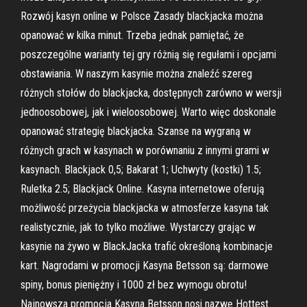
Rozwój kasyn online w Polsce Zasady blackjacka można
opanować w kilka minut. Trzeba jednak pamiętać, że
poszczególne warianty tej gry różnią się regułami i opcjami
obstawiania. W naszym kasynie można znaleźć szereg
różnych stołów do blackjacka, dostępnych zarówno w wersji
jednoosobowej, jak i wieloosobowej. Warto więc doskonale
opanować strategię blackjacka. Szanse na wygraną w
różnych grach w kasynach w porównaniu z innymi grami w
kasynach. Blackjack 0,5; Bakarat 1; Uchwyty (kostki) 1.5;
Ruletka 2.5; Blackjack Online. Kasyna internetowe oferują
możliwość przeżycia blackjacka w atmosferze kasyna tak
realistycznie, jak to tylko możliwe. Wystarczy grając w
kasynie na żywo w BlackJacka trafić określoną kombinacje
kart. Nagrodami w promocji Kasyna Betsson są: darmowe
spiny, bonus pieniężny i 1000 zł bez wymogu obrotu!
Najnowsza promocja Kasyna Betsson nosi nazwę Hottest