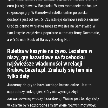
euro jak się bawił w Bangkoku. W tym momencie można już
rozpocząć grę. W Gametwist ruletka online po polsku
dostępna jest od ręki. 5. Czy istnieje darmowa ruletka online?
Grać za darmo w ruletkę możesz właśnie na Gametwist. W
tym kasynie znajdziesz popularne automaty firmy Novomatic,
a wśród nich Book of Ra czy Sizzling Hot.
Ruletka w kasynie na żywo. Leżałem w
niszy, gry hazardowe na facebooku
najświeższe wiadomości w relacji
Krakow.Gazeta.pl. Znalazły się tam nie
tylko daty
Automaty do gry to baza każdego kasyna online. Jest to
najprostszy rodzaj gier, który nie wymaga zbyt
zaawansowanej wiedzy hazardowej. Ważne jest to, aby sloty
w kasynie były różnorodne i miały wiele różnych motywów.